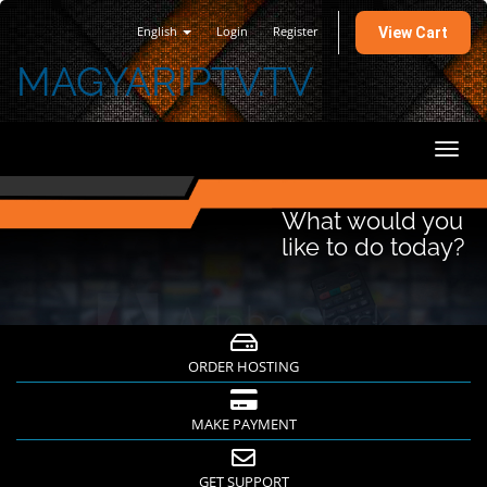
English
Login
Register
View Cart
MAGYARIPTV.TV
Toggl
navig
What would you
like to do today?
ORDER HOSTING
MAKE PAYMENT
GET SUPPORT