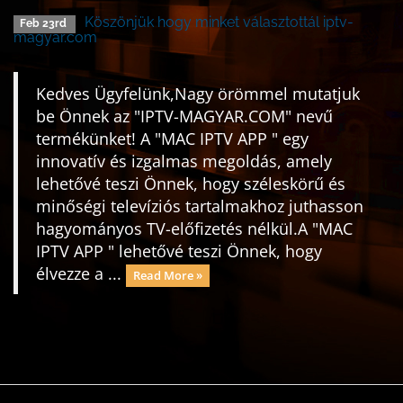
Köszönjük hogy minket választottál iptv-
Feb 23rd
magyar.com
Kedves Ügyfelünk,Nagy örömmel mutatjuk
be Önnek az "IPTV-MAGYAR.COM" nevű
termékünket! A "MAC IPTV APP " egy
innovatív és izgalmas megoldás, amely
lehetővé teszi Önnek, hogy széleskörű és
minőségi televíziós tartalmakhoz juthasson
hagyományos TV-előfizetés nélkül.A "MAC
IPTV APP " lehetővé teszi Önnek, hogy
élvezze a ...
Read More »