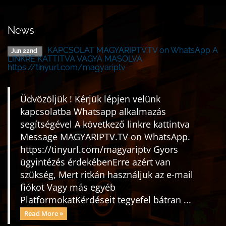
News
KAPCSOLAT MAGYARIPTV.TV on WhatsApp A
Jun 22nd
LINKRE KATTITVA VAGYA MASOLVA
https://tinyurl.com/magyariptv
Üdvözöljük ! Kérjük lépjen velünk
kapcsolatba Whatsapp alkalmazás
segítségével A következő linkre kattintva
Message MAGYARIPTV.TV on WhatsApp.
https://tinyurl.com/magyariptv Gyors
ügyintézés érdekébenErre azért van
szükség, Mert ritkán használjuk az e-mail
fiókot Vagy más egyéb
PlatformokatKérdéseit tegyefel bátran ...
Read More »