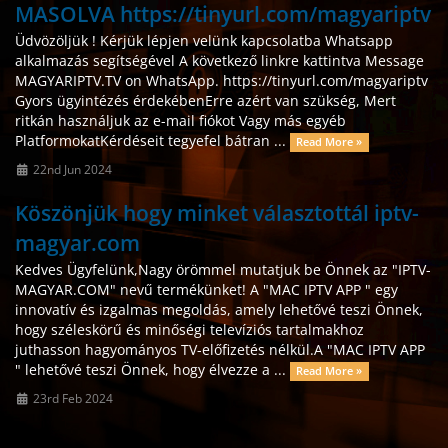
MASOLVA https://tinyurl.com/magyariptv
Üdvözöljük ! Kérjük lépjen velünk kapcsolatba Whatsapp
alkalmazás segítségével A következő linkre kattintva Message
MAGYARIPTV.TV on WhatsApp. https://tinyurl.com/magyariptv
Gyors ügyintézés érdekébenErre azért van szükség, Mert
ritkán használjuk az e-mail fiókot Vagy más egyéb
PlatformokatKérdéseit tegyefel bátran ...
Read More »
22nd Jun 2024
Köszönjük hogy minket választottál iptv-
magyar.com
Kedves Ügyfelünk,Nagy örömmel mutatjuk be Önnek az "IPTV-
MAGYAR.COM" nevű termékünket! A "MAC IPTV APP " egy
innovatív és izgalmas megoldás, amely lehetővé teszi Önnek,
hogy széleskörű és minőségi televíziós tartalmakhoz
juthasson hagyományos TV-előfizetés nélkül.A "MAC IPTV APP
" lehetővé teszi Önnek, hogy élvezze a ...
Read More »
23rd Feb 2024