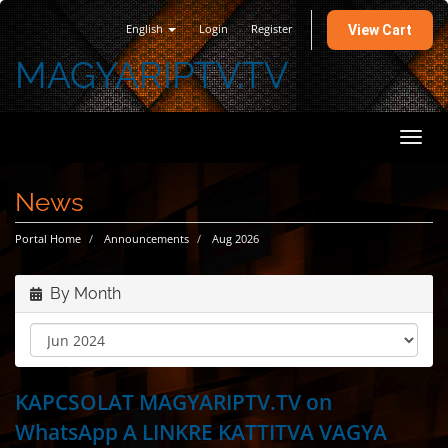
English
Login
Register
View Cart
MAGYARIPTV.TV
Toggl
navig
News
Portal Home
Announcements
Aug 2026
By Month
KAPCSOLAT MAGYARIPTV.TV on
WhatsApp A LINKRE KATTITVA VAGYA