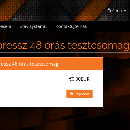
Čeština
řešení
Stav systému
Kontaktujte nás
ressz 48 órás tesztcsomag
ressz 48 órás tesztcsomag
€0.00EUR
Objednat