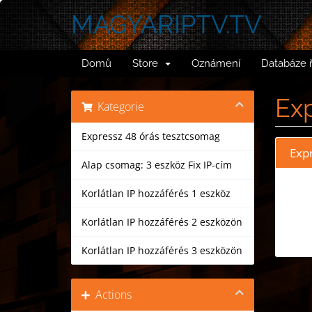
MAGYARIPTV.TV
Domů
Store
Oznámení
Databáze 
Exp
Kategorie
Expressz 48 órás tesztcsomag
Exp
Alap csomag: 3 eszköz Fix IP-cím
Korlátlan IP hozzáférés 1 eszköz
Korlátlan IP hozzáférés 2 eszközön
Korlátlan IP hozzáférés 3 eszközön
Actions