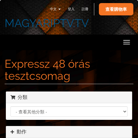
中文
登入
註冊
查看購物車
MAGYARIPTV.TV
Toggl
navig
Expressz 48 órás
tesztcsomag
分類
動作